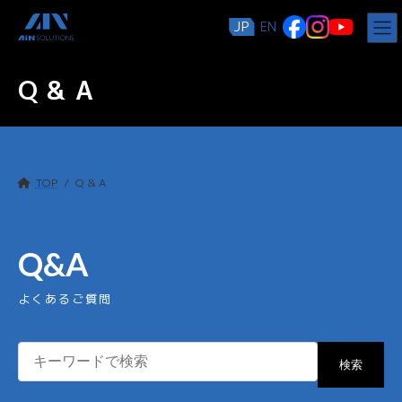
コ
ナ
JP
EN
ン
ビ
テ
ゲ
ン
ー
Q & A
ツ
シ
へ
ョ
ス
ン
キ
に
ッ
移
プ
動
TOP
Q & A
Q&A
よくあるご質問
検索