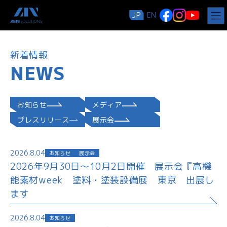
コ
ナ
JP
EN
ン
ビ
テ
ゲ
ン
ー
ツ
シ
新着情報
へ
ョ
NEWS
ス
ン
キ
に
ッ
移
プ
動
お知らせ
メディア
プレスリリース
展示会
2026.8.04
お知らせ
展示会
2026年9月30日～10月2日開催 展示会『高機
能素材week 塗料・塗装設備展 東京 出展し
ます
2026.8.04
お知らせ