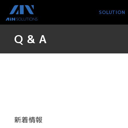
コ
ナ
ン
ビ
SOLUTION
テ
ゲ
ン
ー
ツ
シ
Q & A
へ
ョ
ス
ン
キ
に
ッ
移
プ
動
新着情報