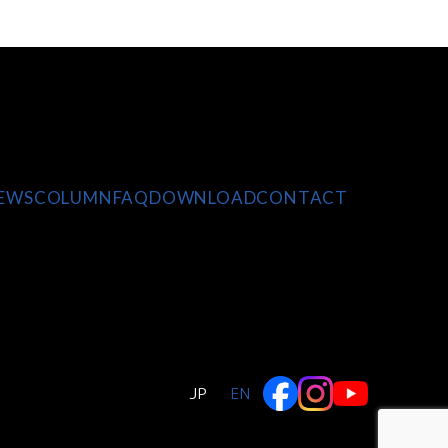
EWS
COLUMN
FAQ
DOWNLOAD
CONTACT
JP
EN