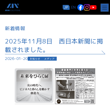
コ
ナ
JP
EN
ン
ビ
テ
ゲ
ン
ー
ツ
シ
新着情報
へ
ョ
ス
ン
キ
に
2025年11月8日 西日本新聞に掲
ッ
移
載されました。
プ
動
2026-01-20
お知らせ
メディア