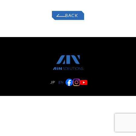
BACK
JP
EN