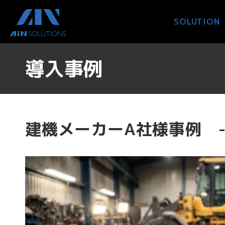
コ
ナ
ン
ビ
SOLUTION
テ
ゲ
ン
ー
ツ
シ
導入事例
へ
ョ
ス
ン
キ
に
ッ
移
プ
動
建機メーカーA社様事例 