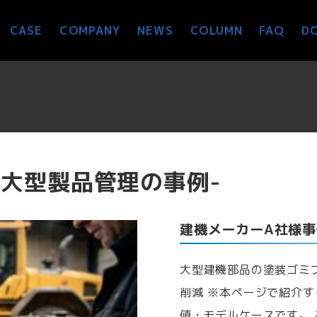
CASE
COMPANY
NEWS
COLUMN
FAQ
D
-大型製品管理の事例-
建機メーカーA社様事
大型建機部品の塗装ゴミ
削減 ※本ページで紹介
値・モデルケースです。​