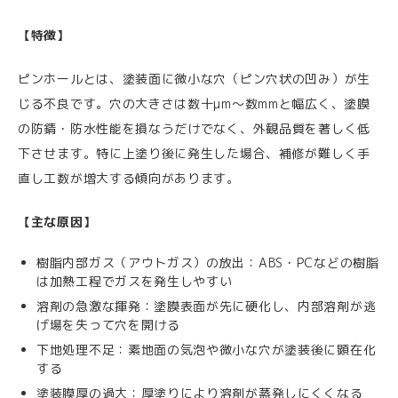
【特徴】
ピンホールとは、塗装面に微小な穴（ピン穴状の凹み）が生
じる不良です。穴の大きさは数十μm〜数mmと幅広く、塗膜
の防錆・防水性能を損なうだけでなく、外観品質を著しく低
下させます。特に上塗り後に発生した場合、補修が難しく手
直し工数が増大する傾向があります。
【主な原因】
樹脂内部ガス（アウトガス）の放出：ABS・PCなどの樹脂
は加熱工程でガスを発生しやすい
溶剤の急激な揮発：塗膜表面が先に硬化し、内部溶剤が逃
げ場を失って穴を開ける
下地処理不足：素地面の気泡や微小な穴が塗装後に顕在化
する
塗装膜厚の過大：厚塗りにより溶剤が蒸発しにくくなる