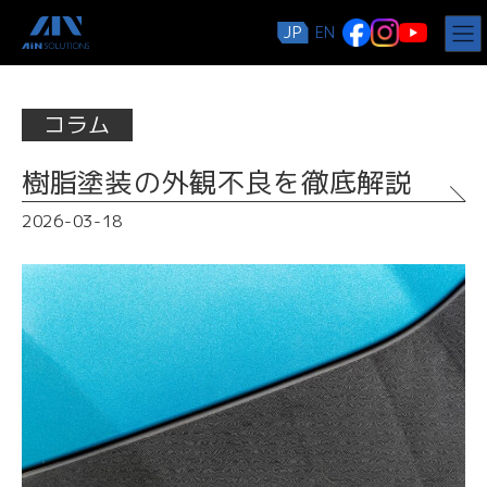
コ
ナ
JP
EN
ン
ビ
テ
ゲ
ン
ー
ツ
シ
コラム
へ
ョ
ス
ン
キ
に
樹脂塗装の外観不良を徹底解説
ッ
移
プ
動
2026-03-18