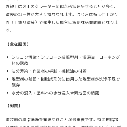
外観上は火山のクレーターに似た形状を呈することが多く、
塗膜の均一性が大きく損なわれます。はじきは特に仕上がり
面（上塗り塗装）で発生した場合に深刻な品質問題となりま
す。
【主な原因】
シリコン汚染：シリコーン系離型剤・潤滑油・コーキング
材の飛散
油分汚染：作業者の手脂・機械油の付着
離型剤の残留：樹脂成形時に使用した離型剤が洗浄不足で
残存
水分の混入：塗料への水分混入や素地面の結露
【対策】
塗装前の脱脂洗浄を徹底することが最重要です。特に樹脂部