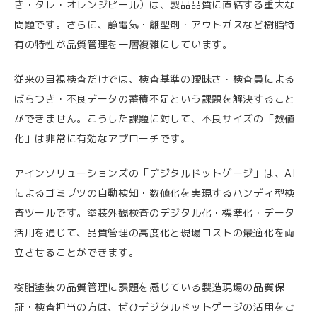
き・タレ・オレンジピール）は、製品品質に直結する重大な
問題です。さらに、静電気・離型剤・アウトガスなど樹脂特
有の特性が品質管理を一層複雑にしています。
従来の目視検査だけでは、検査基準の曖昧さ・検査員による
ばらつき・不良データの蓄積不足という課題を解決すること
ができません。こうした課題に対して、不良サイズの「数値
化」は非常に有効なアプローチです。
アインソリューションズの「デジタルドットゲージ」は、AI
によるゴミブツの自動検知・数値化を実現するハンディ型検
査ツールです。塗装外観検査のデジタル化・標準化・データ
活用を通じて、品質管理の高度化と現場コストの最適化を両
立させることができます。
樹脂塗装の品質管理に課題を感じている製造現場の品質保
証・検査担当の方は、ぜひデジタルドットゲージの活用をご