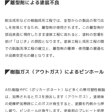
離型剤による塗装不良
射出成形などの樹脂成形工程では、金型からの製品の取り出
しを容易にするため、離型剤が使用されます。この離型剤が
部品表面に残存したまま塗装工程に流れると、塗料の密着を
妨げ「はじき」の原因となります。塗装工程と成形工程の間
での脱脂洗浄工程の確立と、離型剤の種類・使用量の最適化
が品質安定化の鍵となります。
樹脂ガス（アウトガス）によるピンホール
ABS樹脂やPC（ポリカーボネート）など多くの熱可塑性樹脂
は、加熱されるとガスを放出します（アウトガス）。塗装後
の乾燥炉加熱時にこのガスが発生すると、塗膜を内側から押
し破り、ピンホールが発生します。塗装前のプレヒート処理