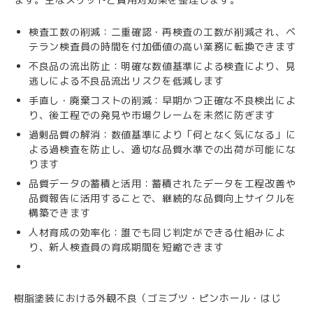
検査工数の削減：二重確認・再検査の工数が削減され、ベ
テラン検査員の時間を付加価値の高い業務に転換できます
不良品の流出防止：明確な数値基準による検査により、見
逃しによる不良品流出リスクを低減します
手直し・廃棄コストの削減：早期かつ正確な不良検出によ
り、後工程での発見や市場クレームを未然に防ぎます
過剰品質の解消：数値基準により「何となく気になる」に
よる過検査を防止し、適切な品質水準での出荷が可能にな
ります
品質データの蓄積と活用：蓄積されたデータを工程改善や
品質報告に活用することで、継続的な品質向上サイクルを
構築できます
人材育成の効率化：誰でも同じ判定ができる仕組みによ
り、新人検査員の育成期間を短縮できます
樹脂塗装における外観不良（ゴミブツ・ピンホール・はじ