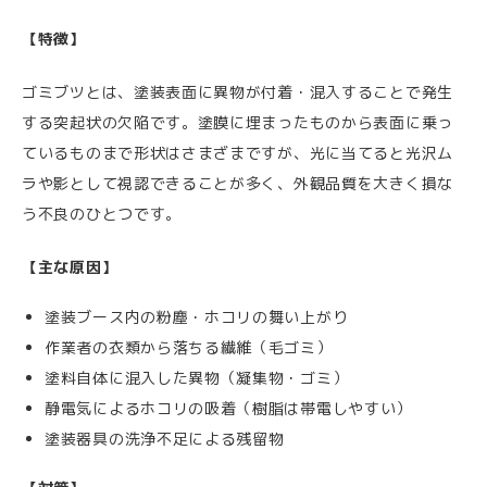
【特徴】
ゴミブツとは、塗装表面に異物が付着・混入することで発生
する突起状の欠陥です。塗膜に埋まったものから表面に乗っ
ているものまで形状はさまざまですが、光に当てると光沢ム
ラや影として視認できることが多く、外観品質を大きく損な
う不良のひとつです。
【主な原因】
塗装ブース内の粉塵・ホコリの舞い上がり
作業者の衣類から落ちる繊維（毛ゴミ）
塗料自体に混入した異物（凝集物・ゴミ）
静電気によるホコリの吸着（樹脂は帯電しやすい）
塗装器具の洗浄不足による残留物