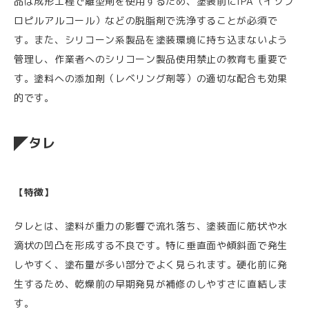
品は成形工程で離型剤を使用するため、塗装前にIPA（イソプ
ロピルアルコール）などの脱脂剤で洗浄することが必須で
す。また、シリコーン系製品を塗装環境に持ち込まないよう
管理し、作業者へのシリコーン製品使用禁止の教育も重要で
す。塗料への添加剤（レベリング剤等）の適切な配合も効果
的です。
タレ
【特徴】
タレとは、塗料が重力の影響で流れ落ち、塗装面に筋状や水
滴状の凹凸を形成する不良です。特に垂直面や傾斜面で発生
しやすく、塗布量が多い部分でよく見られます。硬化前に発
生するため、乾燥前の早期発見が補修のしやすさに直結しま
す。