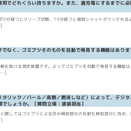
使用でどれくらい持ちますか。また、満充電にするまでに必
で5分経つとスリープ状態、10分経つと強制シャットダウンされる
]
けでなく、ゴミブツそのものを自動で発見する機能はありま
判断を助ける測定装置です。よってゴミブツを自動で発見する機能は
…]
メタリック／パール／高艶／艶消しなど）によって、デジタ
要でしょうか。【質問立場：塗装担当】
りに関してはゴミブツによる凹み傾斜部分の反射も検知部分に含め、
]