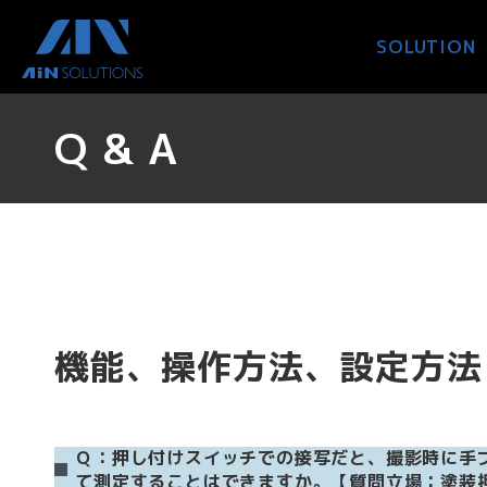
コ
ナ
ン
ビ
SOLUTION
テ
ゲ
ン
ー
ツ
シ
Q & A
へ
ョ
ス
ン
キ
に
ッ
移
プ
動
機能、操作方法、設定方法
Ｑ：押し付けスイッチでの接写だと、撮影時に手
て測定することはできますか。【質問立場：塗装