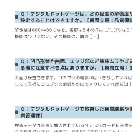
Ｑ：デジタルドットゲージは、どの程度の解像度
設定することはできますか。【質問立場：品質保
解像度は680×480になる。視野は8.4×6.7㎜ ゴミ
機能はつけてない。その機能は、同製 […]
Ｑ：凹凸形状や曲面、エッジ部など塗装ムラやゴ
る際に注意すべき点はありますか。【質問立場：
曲面は検査できます。ゴミブツの輪郭がはっきりしていれば
しても同様にゴミブツの輪郭ががはっきりしていれば検知 [
Ｑ：デジタルドットゲージで取得した検査結果や
質管理課】
検査データは装置に挿入されているMicroSDカードに
り多種多様なため、検査データをPCに取り込むこと […]