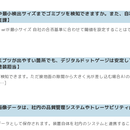
や最小検出サイズまでゴミブツを検知できますか。また、自
証課】
ブツは0.1㎟が最小サイズ 自社の合否基準に合わせて閾値を設定するこ
ミブツが出やすい箇所でも、デジタルドットゲージは安定し
塗装担当】
検知できます。ただ接地面の隙間から大きく光が差し込む場合AI
…]
画像データは、社内の品質管理システムやトレーサビリティ
画像データとして保存されます。装置自体を社内のシステムと連携する