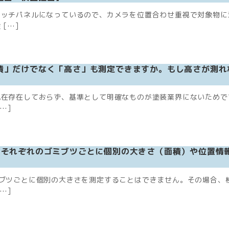
タッチパネルになっているので、カメラを位置合わせ重視で対象物に
[…]
積」だけでなく「高さ」も測定できますか。もし高さが測れ
現在存在しておらず、基準として明確なものが塗装業界にないためで
…]
、それぞれのゴミブツごとに個別の大きさ（面積）や位置情
ブツごとに個別の大きさを測定することはできません。その場合、
…]